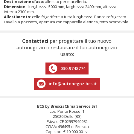
Destinazione d'uso
: allestito per macelleria.
Dimensioni
: lunghezza 5000 mm, larghezza 2400 mm, altezza
interna 2300 mm.
Allestimento
: celle frigorifere a tutta lunghezza. Banco refrigerato.
Lavello a pozzetto, apertura con tapparella elettrica, tetto scorrevole.
Contattaci
per progettare il tuo nuovo
autonegozio o restaurare il tuo autonegozio
usato:
030.9748774
info@autonegozibcs.it
BCS by BresciaClima Service Srl
Loc. Ponte Rosso, 1
25020 Dello (BS)
P.iva e CF 02997940982
CCIAA: 496495 di Brescia
Cap. soc.: € 10.000,00 i.v.