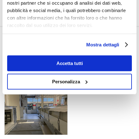
Allestimento
: celle frigorifere a tutta lunghezza. Banco refrigerato e
nostri partner che si occupano di analisi dei dati web,
riscaldato. Predisposizione forno e friggitrice, cappa aspirante, vano
pubblicità e social media, i quali potrebbero combinarle
gpl con due bomboloni. Lavello a pozzetto, apertura con tapparella
con altre informazioni che ha fornito loro o che hanno
elettrica.
raccolto dal suo utilizzo dei loro servizi.
2.
Autonegozio rimorchio nuovo
35 q per macelleria
Mostra dettagli
Accetta tutti
Personalizza