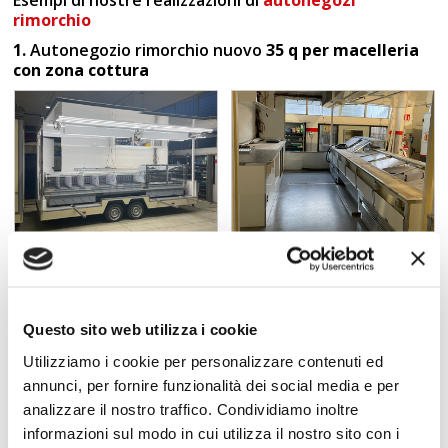
Esempi di nostre realizzazioni di
autonegozi
rimorchio
1.
Autonegozio rimorchio nuovo
35 q per macelleria
con zona cottura
Questo sito web utilizza i cookie
Utilizziamo i cookie per personalizzare contenuti ed
annunci, per fornire funzionalità dei social media e per
Destinazione d'uso
: allestito per macelleria con zona cottura.
analizzare il nostro traffico. Condividiamo inoltre
Dimensioni
: lunghezza 5000 mm, larghezza 2400 mm, altezza
informazioni sul modo in cui utilizza il nostro sito con i
interna 2300 mm.