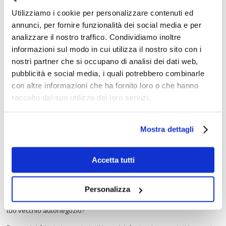
Utilizziamo i cookie per personalizzare contenuti ed
annunci, per fornire funzionalità dei social media e per
analizzare il nostro traffico. Condividiamo inoltre
informazioni sul modo in cui utilizza il nostro sito con i
nostri partner che si occupano di analisi dei dati web,
pubblicità e social media, i quali potrebbero combinarle
con altre informazioni che ha fornito loro o che hanno
Acconsento al trattamento dei dati personali ai sensi del
Reg. UE
n.679/2016 (GDPR)
.
raccolto dal suo utilizzo dei loro servizi.
Mostra dettagli
Accetta tutti
Sei alla ricerca di un autonegozio usato? Vuoi progettare e realizzare
Personalizza
il tuo "camion per mercati" con tutti gli accessori per rendere più
comoda la tua attività di tutti i giorni? Devi dare una bella sistemata al
tuo vecchio autonegozio?