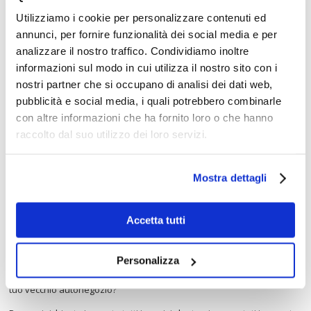
Utilizziamo i cookie per personalizzare contenuti ed
annunci, per fornire funzionalità dei social media e per
analizzare il nostro traffico. Condividiamo inoltre
informazioni sul modo in cui utilizza il nostro sito con i
nostri partner che si occupano di analisi dei dati web,
pubblicità e social media, i quali potrebbero combinarle
con altre informazioni che ha fornito loro o che hanno
Acconsento al trattamento dei dati personali ai sensi del
Reg. UE
n.679/2016 (GDPR)
.
raccolto dal suo utilizzo dei loro servizi.
Mostra dettagli
Accetta tutti
Sei alla ricerca di un autonegozio usato? Vuoi progettare e realizzare
Personalizza
il tuo "camion per mercati" con tutti gli accessori per rendere più
comoda la tua attività di tutti i giorni? Devi dare una bella sistemata al
tuo vecchio autonegozio?